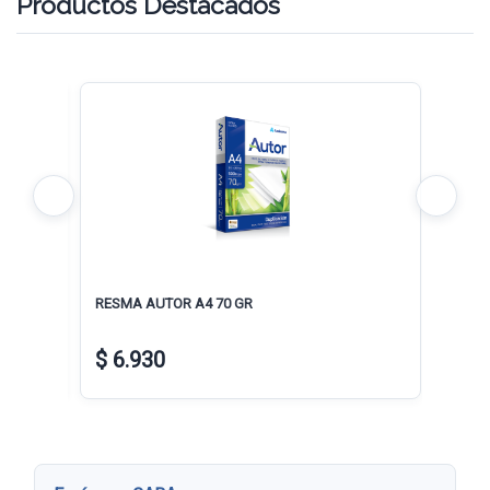
Productos Destacados
.
RESMA AUTOR A4 70 GR
RESMA
$ 6.930
$ 7.