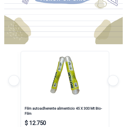
ROS X
Film autoadherente alimenticio 45 X 300 Mt Bio-
RESMA
Film
$ 12.750
$ 6.