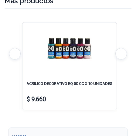
Mas productos
ACRILICO DECORATIVO EQ 50 CC X 10 UNIDADES
Bolsón
Paños
$ 9.660
$ 1