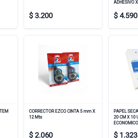
ADHESIVO X
$ 3.200
$ 4.590
STEM
CORRECTOR EZCO CINTA 5 mm X
PAPEL SECA
12 Mts
20 CM X 10
ECONOMIC
$ 2.060
$ 1.323