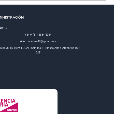
INISTRACIÓN
uenta
+54 9 (11) 5384 4254
riboc.papelera19@gmail.com
nida Jujuy 1019, LOCAL, Comuna 3, Buenos Aires, Argentina (CP:
1229)