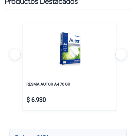
Productos Destacados
.
RESMA AUTOR A4 70 GR
RESMA
$ 6.930
$ 7.