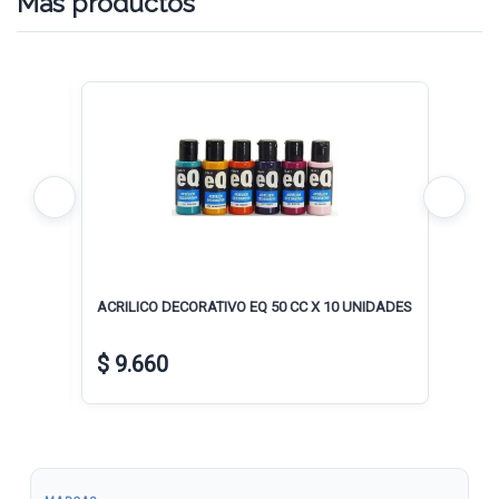
Mas productos
ACRILICO DECORATIVO EQ 50 CC X 10 UNIDADES
Bolsón
Paños
$ 9.660
$ 1