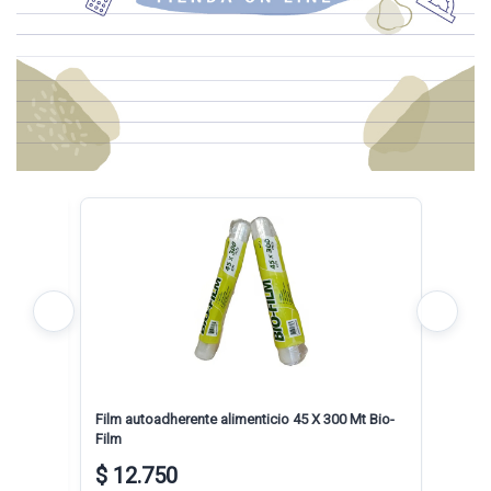
ROS X
Film autoadherente alimenticio 45 X 300 Mt Bio-
RESMA
Film
$ 12.750
$ 6.